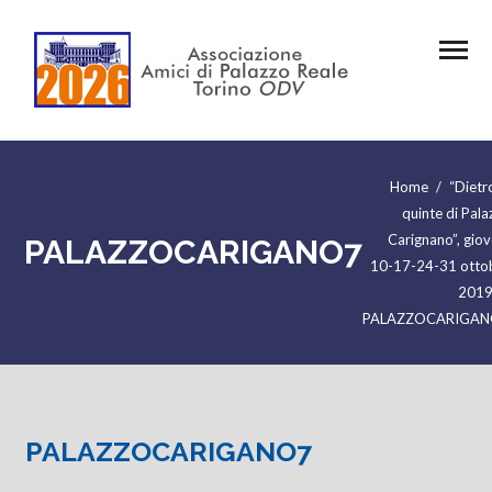
Home
/
“Dietr
quinte di Pala
Carignano”, giov
PALAZZOCARIGANO7
10-17-24-31 otto
201
PALAZZOCARIGA
PALAZZOCARIGANO7