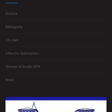
Attività
Bibliografia
Circolari
Il Nostro Volontariato
Itinerari di Studio APR
News