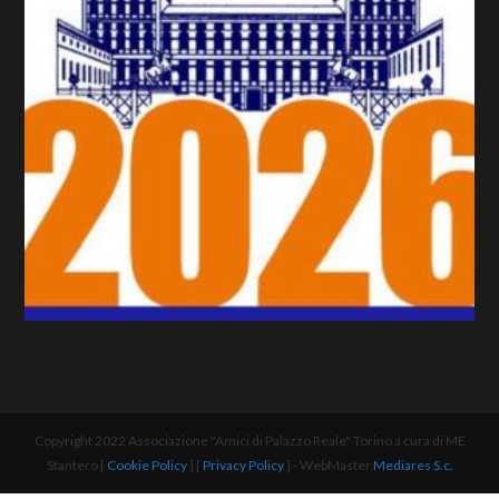
Copyright 2022 Associazione "Amici di Palazzo Reale" Torino a cura di ME
Stantero [
Cookie Policy
] [
Privacy Policy
] - WebMaster
Mediares S.c.