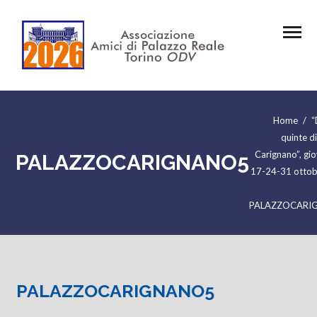
Home
/
“
quinte d
Carignano”, gi
PALAZZOCARIGNANO5
17-24-31 otto
PALAZZOCARI
PALAZZOCARIGNANO5